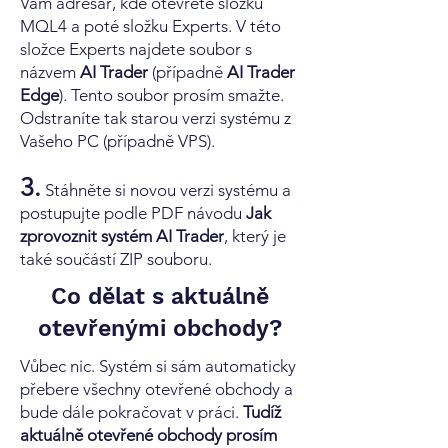
Vám adresář, kde otevřete složku
MQL4 a poté složku Experts. V této
složce Experts najdete soubor s
názvem
AI Trader
(případně
AI Trader
Edge
). Tento soubor prosím smažte.
Odstraníte tak starou verzi systému z
Vašeho PC (případně VPS).
3.
Stáhněte si novou verzi systému a
postupujte podle PDF návodu
Jak
zprovoznit systém AI Trader
, který je
také součástí ZIP souboru.
Co dělat s aktuálně
otevřenými obchody?
Vůbec nic. Systém si sám automaticky
přebere všechny otevřené obchody a
bude dále pokračovat v práci.
Tudíž
aktuálně otevřené obchody prosím